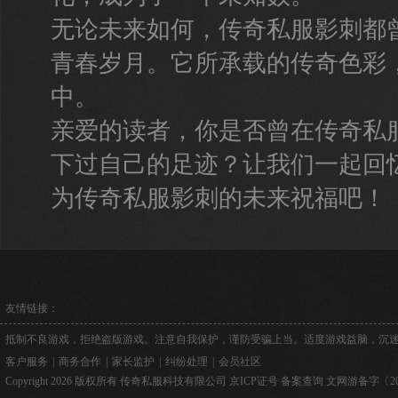
无论未来如何，传奇私服影刺都
青春岁月。它所承载的传奇色彩
中。
亲爱的读者，你是否曾在传奇私
下过自己的足迹？让我们一起回
为传奇私服影刺的未来祝福吧！
友情链接：
抵制不良游戏，拒绝盗版游戏。注意自我保护，谨防受骗上当。适度游戏益脑，沉
客户服务
|
商务合作
|
家长监护
|
纠纷处理
|
会员社区
Copyright 2026 版权所有 传奇私服科技有限公司
京ICP证号
备案查询
文网游备字〔2026